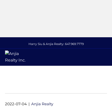
Harry Siu & Anjia Realty:
647.969.7779
M
2022-07-04
|
Anjia Realty